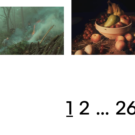
ieninfos
Cinetou
«Panora
Locarn
filmo
1
2
...
2