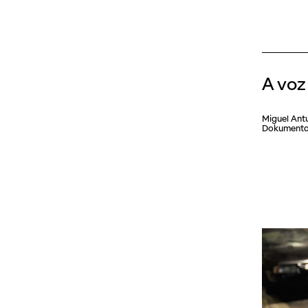
Dokumentarfilm
Alle
Rencontre
Langfilme
Animationsfilm
Filme
Histoires
Experimentalfilm
Weitere Veranstaltungen
A voz
Hommages
Serie
Fare Cinema
Miguel Ant
Dokumentar
Dokufiktion
SO PRO
Andere Erzählform