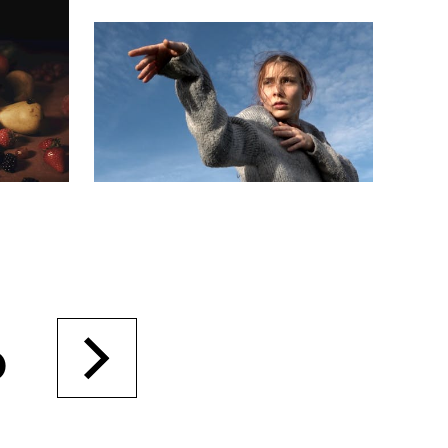
r
ma Suisse»
o
6