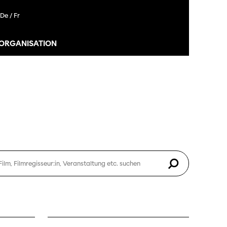
De /
Fr
 ORGANISATION