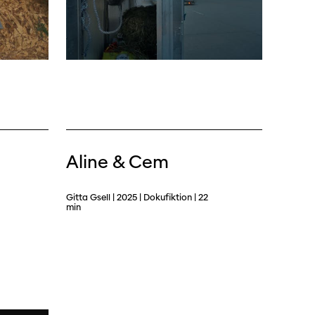
ützen
tigkeit
Aline & Cem
Gitta Gsell | 2025 | Dokufiktion | 22
min
dschaft
erichte