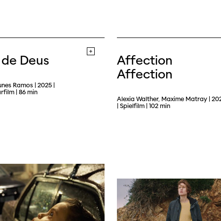
 de Deus
Affection
Affection
unes Ramos | 2025 |
film | 86 min
Alexia Walther, Maxime Matray | 20
| Spielfilm | 102 min
Filmtage
Über