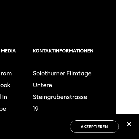
 MEDIA
KONTAKTINFORMATIONEN
gram
Solothurner Filmtage
book
Untere
 In
Steingrubenstrasse
be
19
CH-4502 Solothurn
AKZEPTIEREN
+41 32 625 80 80