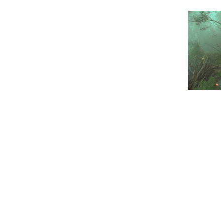
Programmhefte
Med
früherer Ausgaben