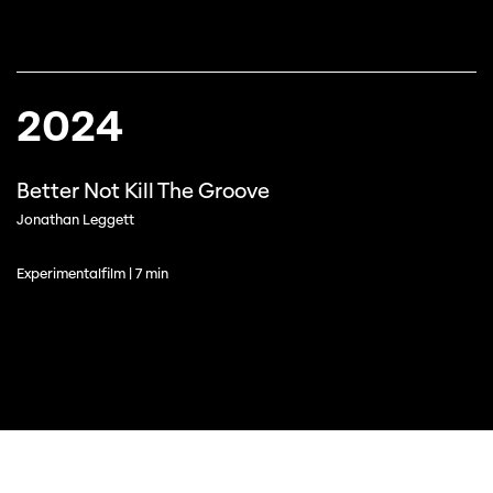
2024
Better Not Kill The Groove
Cette page ne s'affiche pas de manière
Jonathan Leggett
optimale avec Internet Explorer. Veuillez
utiliser un autre navigateur.
Experimentalfilm | 7 min