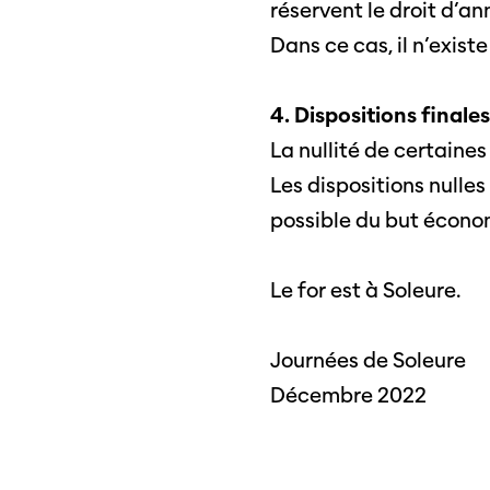
précédents
Infor
réservent le droit d’an
médi
Dans ce cas, il n’exist
4. Dispositions finales
La nullité de certaines
Les dispositions nulle
possible du but écono
Le for est à Soleure.
Journées de Soleure
Décembre 2022