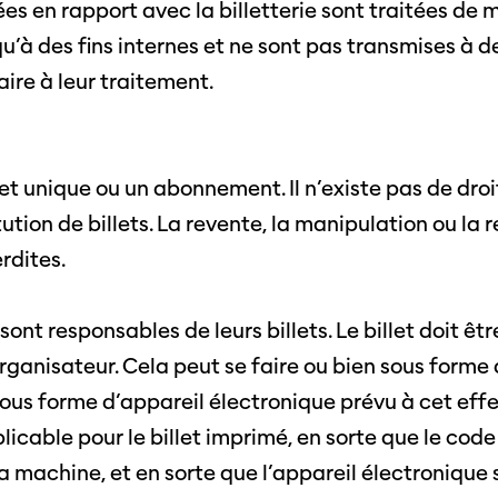
es en rapport avec la billetterie sont traitées de m
 qu’à des fins internes et ne sont pas transmises à 
ire à leur traitement.
illet unique ou un abonnement. Il n’existe pas de dr
tution de billets. La revente, la manipulation ou la 
rdites.
sont responsables de leurs billets. Le billet doit êt
rganisateur. Cela peut se faire ou bien sous forme
sous forme d’appareil électronique prévu à cet effe
Journées de
licable pour le billet imprimé, en sorte que le code
À propo
 la machine, et en sorte que l’appareil électronique
nel.le.s
Équipe