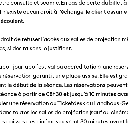
 être consulté et scanné. En cas de perte du billet à 
iption
Postes
ilms
il n’existe aucun droit à l’échange, le client assume
contact
écoulent.
 de
titrage
Soutien
Actuel
Magazine
 droit de refuser l’accès aux salles de projection 
nnecter
Durabili
s, si des raisons le justifient.
Podcast
Photos du festival
Association
Cette page ne s'affiche pas de manière
o 1 jour, abo festival ou accréditation), une réser
optimale avec Internet Explorer. Veuillez
 aux
SSJS
utiliser un autre navigateur.
réservation garantit une place assise. Elle est gra
ssionnels
Membre
Réseaux sociaux
nt le début de la séance. Les réservations peuvent 
s à
Instagram
Rapport
a séance à partir de 08h30 et jusqu'à 10 minutes ava
ts
Facebook
uler une réservation au Ticketdesk du Landhaus (G
dans toutes les salles de projéction (sauf au ciném
Sur l'année
es caisses des cinémas ouvrent 30 minutes avant l
Cinetou