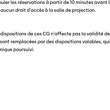
mations
nuler les réservations à partir de 10 minutes avant 
«Panor
as
e aucun droit d’accès à la salle de projection.
Suisse»
filmo
 dispositions de ces CG n’affecte pas la validité de
s sont remplacées par des dispositions valables, qui
mique poursuivi.