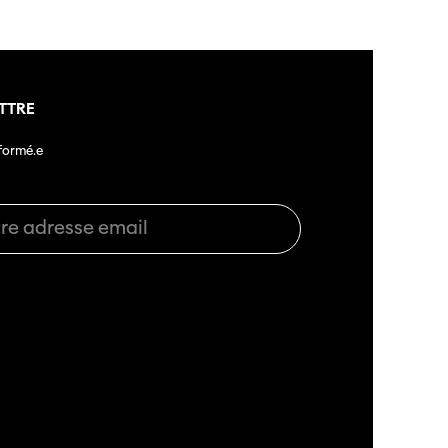
TTRE
nformé.e