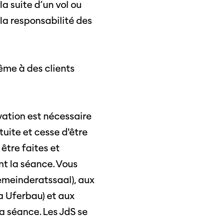
la suite d’un vol ou
 la responsabilité des
même à des clients
té
vation est nécessaire
tuite et cesse d'être
s
être faites et
s annuels
nt la séance. Vous
emeinderatssaal), aux
a Uferbau) et aux
a séance. Les JdS se
r