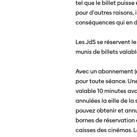
tel que le billet puisse
Programme 61e édition
Inscr
des f
A – Z
pour d’autres raisons, 
conséquences qui en d
Fonds
Prix et Jurys
sous-
Sections
Les JdS se réservent le
Se co
munis de billets valable
Soutien
SO PRO
Partenaires
Avec un abonnement (ab
Offre
pour toute séance. Une 
profe
valable 10 minutes ava
Informations pratiques
Appel
annulées la eille de l
Billets
proje
pouvez obtenir et ann
bornes de réservation 
caisses des cinémas. L
Programmes
Médias