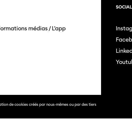
SOCIA
formations médias
/
L'app
Insta
Face
Linke
Youtu
isation de cookies créés par nous-mêmes ou par des tiers
s.
Politique