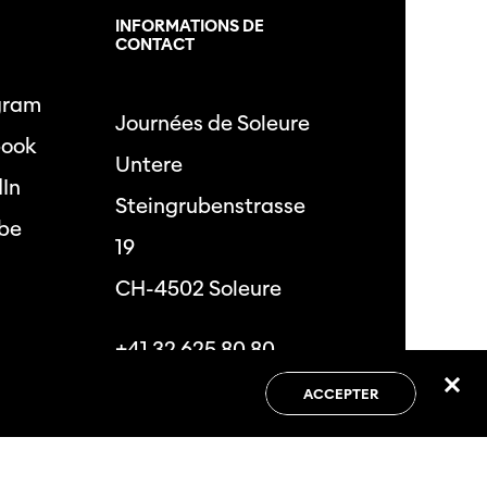
L
INFORMATIONS DE
CONTACT
gram
Journées de Soleure
book
Untere
dIn
Steingrubenstrasse
be
19
CH-4502 Soleure
+41 32 625 80 80
info@journeesdesoleure.ch
ACCEPTER
 de confidentialité
Conditions générales