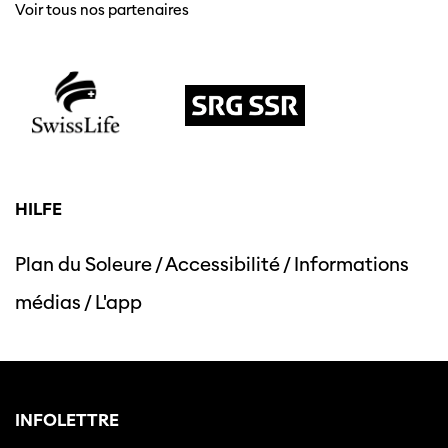
Voir tous nos partenaires
HILFE
Cette page ne s'affiche pas de manière
optimale avec Internet Explorer. Veuillez
utiliser un autre navigateur.
Plan du Soleure
/
Accessibilité
/
Informations
médias
/
L'app
INFOLETTRE