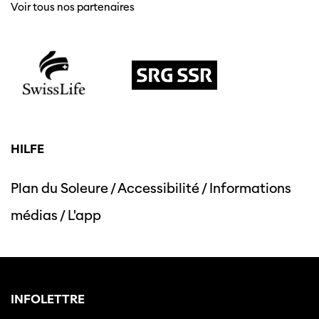
Voir tous nos partenaires
HILFE
Cette page ne s'affiche pas de manière
optimale avec Internet Explorer. Veuillez
utiliser un autre navigateur.
Plan du Soleure
/
Accessibilité
/
Informations
médias
/
L'app
INFOLETTRE