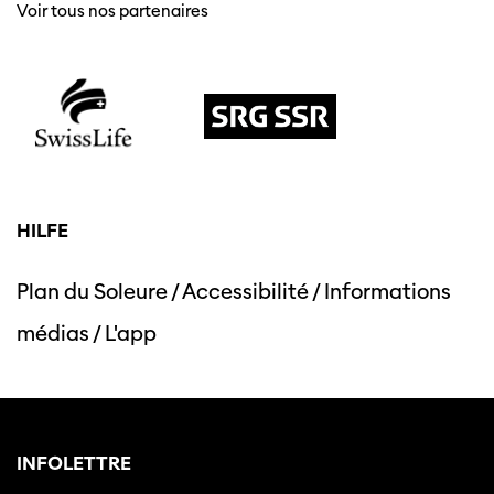
Voir tous nos partenaires
HILFE
Cette page ne s'affiche pas de manière
optimale avec Internet Explorer. Veuillez
utiliser un autre navigateur.
Plan du Soleure
/
Accessibilité
/
Informations
médias
/
L'app
INFOLETTRE