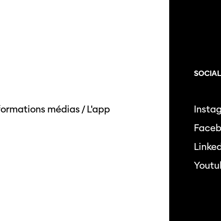
SOCIA
formations médias
/
L'app
Insta
Face
Linke
Youtu