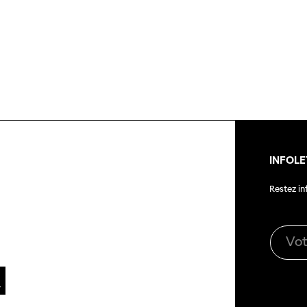
titrage
Magazine
Durabili
Podcast
cter
Photos du festival
Association
Cette page ne s'affiche pas de manière
optimale avec Internet Explorer. Veuillez
SSJS
utiliser un autre navigateur.
Membre
Réseaux sociaux
ramme
Instagram
Rapport
INFOLE
Facebook
Restez i
Sur l'année
mations
Cinetou
as
«Panor
Suisse»
filmo