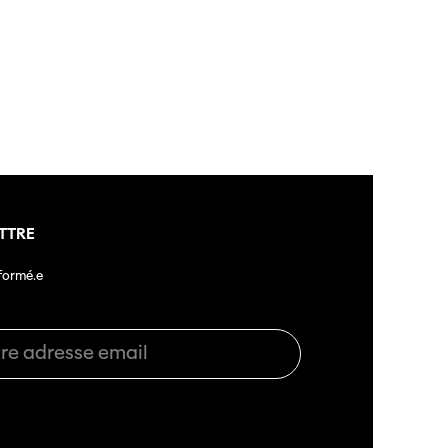
té
s
s annuels
TTRE
nformé.e
r
ama
 Locarno