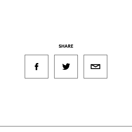
SHARE
Journées de
À propo
Équipe
nel.le.s
Postes
iption
ilms
contact
 de
Soutien
Actuel