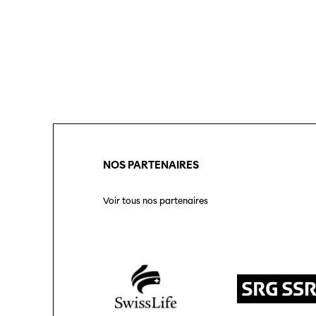
sous-
Se
conne
Soutien
Partenaires
SO PRO
Prog
Informations pratiques
2026
Billets
NOS PARTENAIRES
Médias
Voir tous nos partenaires
Programmes
Infor
précédents
médi