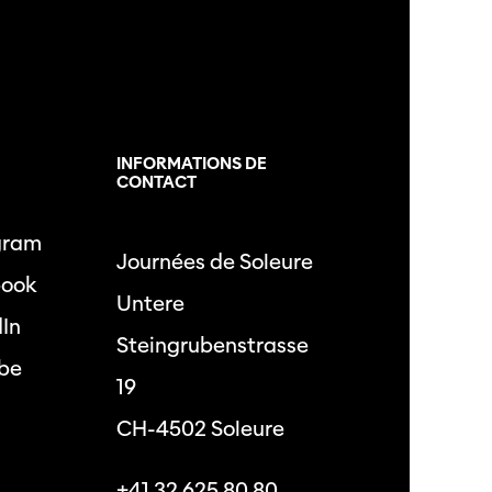
L
INFORMATIONS DE
CONTACT
gram
Journées de Soleure
book
Untere
dIn
Steingrubenstrasse
be
19
CH-4502 Soleure
+41 32 625 80 80