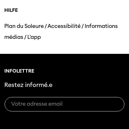
HILFE
Plan du Soleure
/
Accessibilité
/
Informations
Cette page ne s'affiche pas de manière
médias
/
L'app
optimale avec Internet Explorer. Veuillez
utiliser un autre navigateur.
INFOLETTRE
Restez informé.e