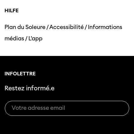
HILFE
Plan du Soleure
/
Accessibilité
/
Informations
Cette page ne s'affiche pas de manière
médias
/
L'app
optimale avec Internet Explorer. Veuillez
utiliser un autre navigateur.
INFOLETTRE
Restez informé.e