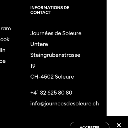
L
INFORMATIONS DE
CONTACT
gram
Journées de Soleure
book
Untere
dIn
Steingrubenstrasse
be
19
CH-4502 Soleure
+41 32 625 80 80
info@journeesdesoleure.ch
 de confidentialité
Conditions générales
ACCEPTER