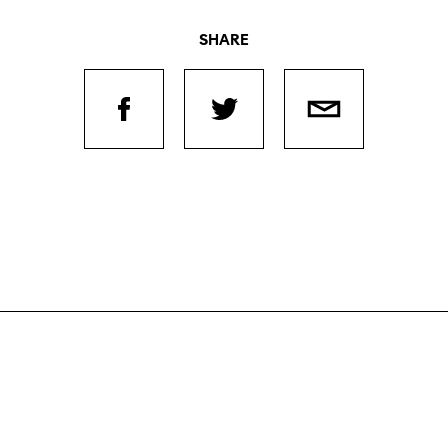
SHARE
Journées de
À propo
nel.le.s
Équipe
iption
Postes
ilms
contact
 de
titrage
Soutien
Actuel
Magazine
nnecter
Durabili
Podcast