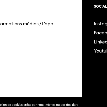
SOCIA
formations médias
/
L'app
Insta
Face
Linke
Youtu
isation de cookies créés par nous-mêmes ou par des tiers
s.
Politique