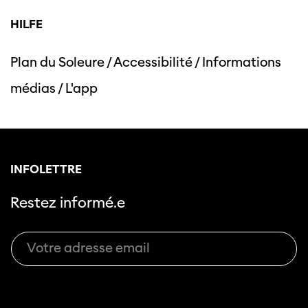
HILFE
Plan du Soleure
/
Accessibilité
/
Informations
Cette page ne s'affiche pas de manière
médias
/
L'app
optimale avec Internet Explorer. Veuillez
utiliser un autre navigateur.
INFOLETTRE
Restez informé.e