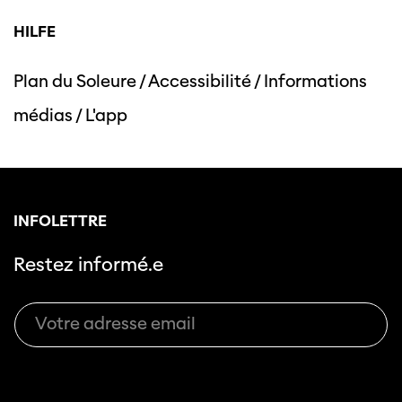
HILFE
Plan du Soleure
/
Accessibilité
/
Informations
Cette page ne s'affiche pas de manière
médias
/
L'app
optimale avec Internet Explorer. Veuillez
utiliser un autre navigateur.
INFOLETTRE
Restez informé.e