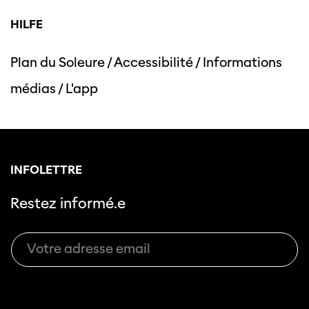
HILFE
Plan du Soleure
/
Accessibilité
/
Informations
Cette page ne s'affiche pas de manière
médias
/
L'app
optimale avec Internet Explorer. Veuillez
utiliser un autre navigateur.
INFOLETTRE
Restez informé.e