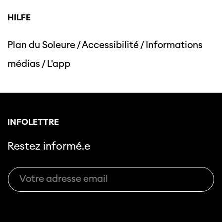
HILFE
Plan du Soleure
/
Accessibilité
/
Informations
Cette page ne s'affiche pas de manière
médias
/
L'app
optimale avec Internet Explorer. Veuillez
utiliser un autre navigateur.
INFOLETTRE
Restez informé.e