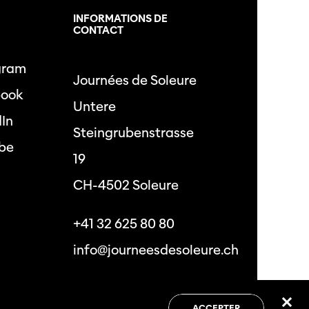
L
INFORMATIONS DE
CONTACT
gram
Journées de Soleure
book
Untere
dIn
Steingrubenstrasse
be
19
CH-4502 Soleure
+41 32 625 80 80
info@journeesdesoleure.ch
 de confidentialité
Conditions générales
ACCEPTER