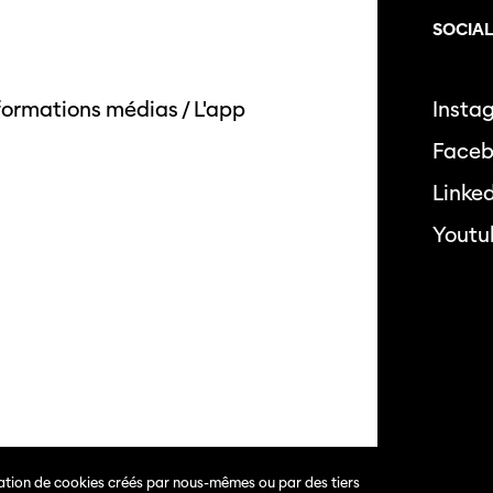
SOCIA
formations médias
/
L'app
Insta
Face
Linke
Youtu
isation de cookies créés par nous-mêmes ou par des tiers
s.
Politique