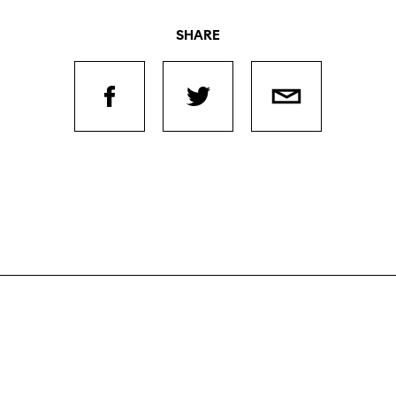
SHARE
Journées de
À propo
nel.le.s
Équipe
iption
Postes
ilms
contact
 de
titrage
Soutien
Actuel
Magazine
nnecter
Durabili
Podcast