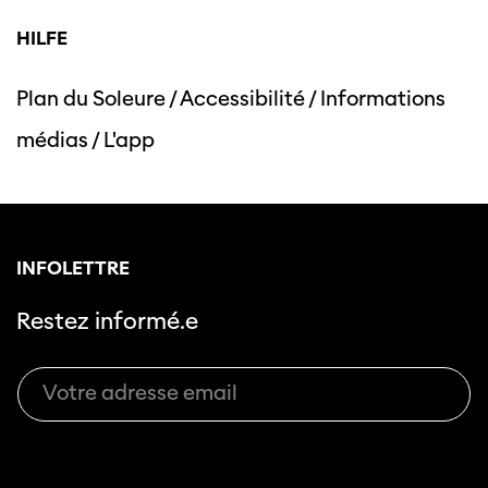
HILFE
Plan du Soleure
/
Accessibilité
/
Informations
Cette page ne s'affiche pas de manière
médias
/
L'app
optimale avec Internet Explorer. Veuillez
utiliser un autre navigateur.
INFOLETTRE
Restez informé.e