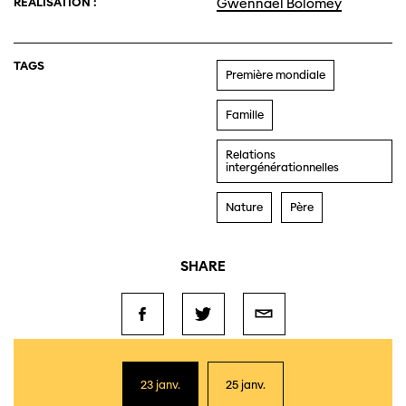
RÉALISATION :
Gwennaël Bolomey
TAGS
Première mondiale
Famille
Relations
intergénérationnelles
Nature
Père
SHARE
23 janv.
25 janv.