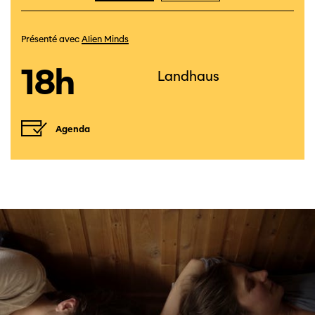
Présenté avec
Alien Minds
18h
Landhaus
Agenda