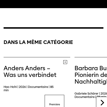
Trailer
DANS LA MÊME CATÉGORIE
Site web
Anders Anders –
Barbara Bu
Was uns verbindet
Pionierin de
Nachhaltig
Hao Hohl | 2026 | Documentaire | 85
min
Gabriele Schärer | 2026
Documentaire | 118 min
Première