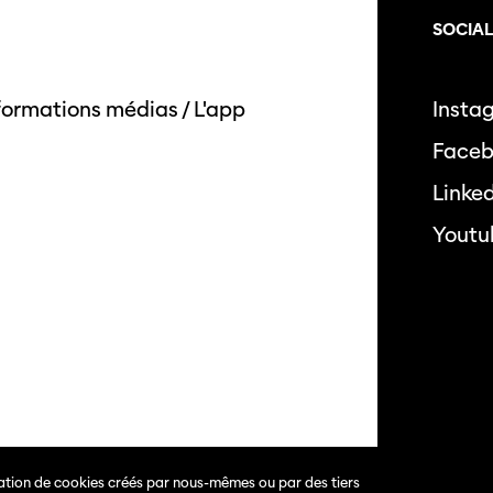
SOCIA
formations médias
/
L'app
Insta
Face
Linke
Youtu
isation de cookies créés par nous-mêmes ou par des tiers
s.
Politique