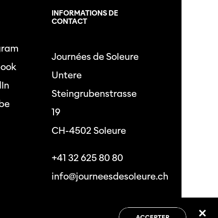
L
INFORMATIONS DE
CONTACT
gram
Journées de Soleure
book
Untere
dIn
Steingrubenstrasse
be
19
CH-4502 Soleure
+41 32 625 80 80
info@journeesdesoleure.ch
 de confidentialité
Conditions générales
ACCEPTER