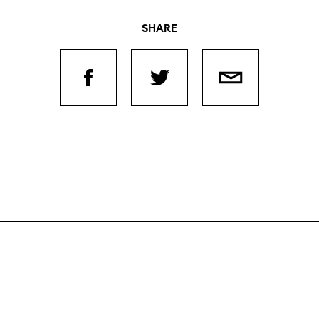
SHARE
Journées de
À propo
Équipe
nel.le.s
Postes
iption
ilms
contact
 de
Soutien
Actuel
titrage
Magazine
Durabili
Podcast