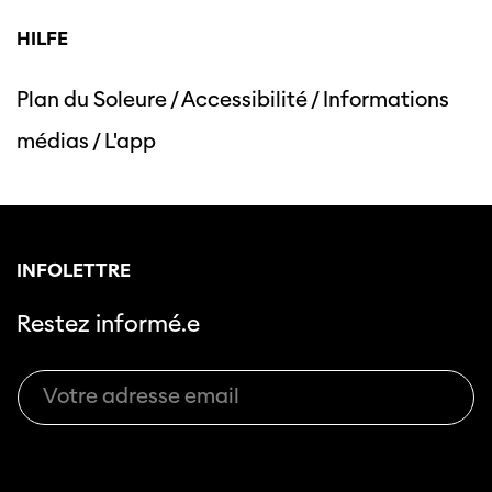
HILFE
Plan du Soleure
/
Accessibilité
/
Informations
Cette page ne s'affiche pas de manière
médias
/
L'app
optimale avec Internet Explorer. Veuillez
utiliser un autre navigateur.
INFOLETTRE
Restez informé.e