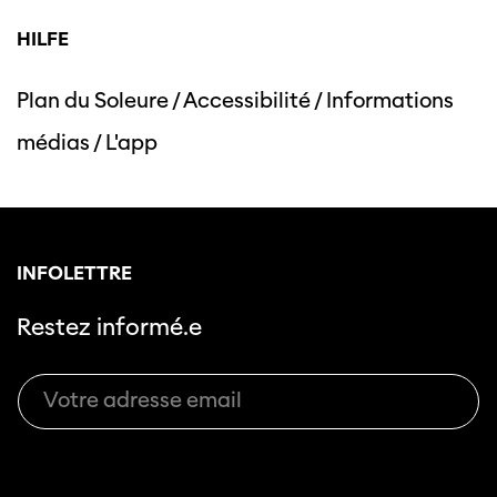
HILFE
Plan du Soleure
/
Accessibilité
/
Informations
Cette page ne s'affiche pas de manière
médias
/
L'app
optimale avec Internet Explorer. Veuillez
utiliser un autre navigateur.
INFOLETTRE
Restez informé.e