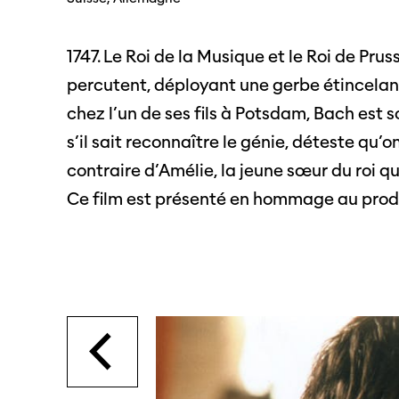
SO PRO
Partenaires
Offre
1747. Le Roi de la Musique et le Roi de Pr
profe
percutent, déployant une gerbe étincelante
Informations pratiques
Appel
chez l’un de ses fils à Potsdam, Bach est 
Billets
proje
s’il sait reconnaître le génie, déteste qu’
contraire d’Amélie, la jeune sœur du roi qui
Ce film est présenté en hommage au prod
Programmes
Médias
précédents
Infor
médi