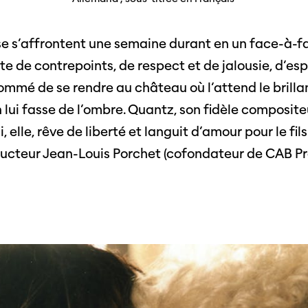
Photos du festival
Association
Cette page ne s'affiche pas de manière
optimale avec Internet Explorer. Veuillez
 aux
SSJS
utiliser un autre navigateur.
usse s’affrontent une semaine durant en un face-à-f
ssionnels
Membre
Réseaux sociaux
 de contrepoints, de respect et de jalousie, d’espoi
s à
Instagram
sommé de se rendre au château où l’attend le brilla
Rapport
ts
Facebook
on lui fasse de l’ombre. Quantz, son fidèle composite
, elle, rêve de liberté et languit d’amour pour le fi
Sur l'année
ucteur Jean-Louis Porchet (cofondateur de CAB Pr
Cinetou
mations
«Panor
as
Suisse»
filmo