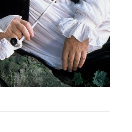
 Soleure
s
té