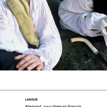
Journées de
À propo
nel.le.s
Équipe
iption
Postes
ilms
contact
 de
titrage
Soutien
Actuel
Magazine
nnecter
Durabili
Podcast
LANGUE
Allemand , sous-titrée en Français