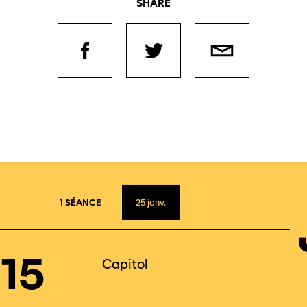
SHARE
2
1 SÉANCE
25
janv.
15
Capitol