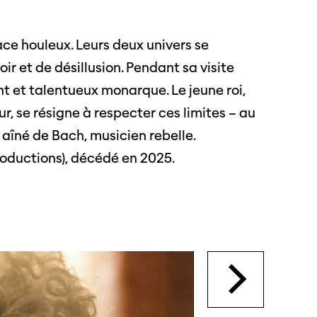
ace houleux. Leurs deux univers se
s
r et de désillusion. Pendant sa visite
nt et talentueux monarque. Le jeune roi,
s annuels
ur, se résigne à respecter ces limites – au
ls aîné de Bach, musicien rebelle.
oductions), décédé en 2025.
r
ama
 Locarno