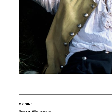
Professio
Programme 61e édition
Inscr
des f
A – Z
Fonds
Prix et Jurys
sous-
Sections
Se co
ORIGINE
Soutien
Suisse, Allemagne