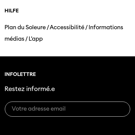
HILFE
Plan du Soleure
/
Accessibilité
/
Informations
Cette page ne s'affiche pas de manière
médias
/
L'app
optimale avec Internet Explorer. Veuillez
utiliser un autre navigateur.
INFOLETTRE
Restez informé.e