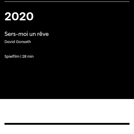
2020
Sers-moi un rêve
David Gonseth
Cette page ne s'affiche pas de manière
optimale avec Internet Explorer. Veuillez
Spielfilm | 28 min
utiliser un autre navigateur.