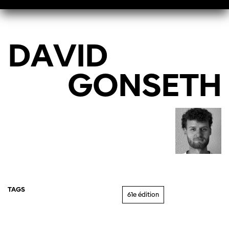
DAVID
GONSETH
TAGS
61e édition