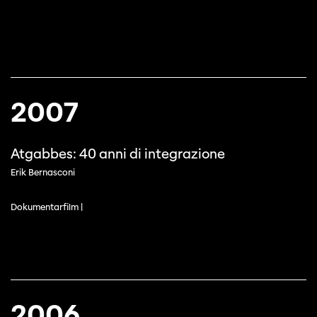
Cette page ne s'affiche pas de manière
optimale avec Internet Explorer. Veuillez
utiliser un autre navigateur.
2007
Atgabbes: 40 anni di integrazione
Erik Bernasconi
Dokumentarfilm |
2006