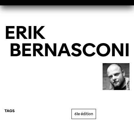
ERIK
BERNASCONI
TAGS
61e édition