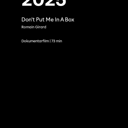
Don't Put Me In A Box
Romain Girard
Dokumentarfilm | 73 min
Professio
Programme 61e édition
Inscr
des f
A – Z
Fonds
Prix et Jurys