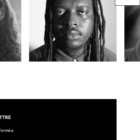
TTRE
nformé.e