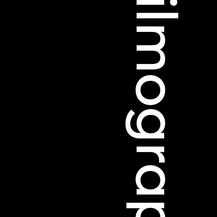
Filmographie
 Soleure
s