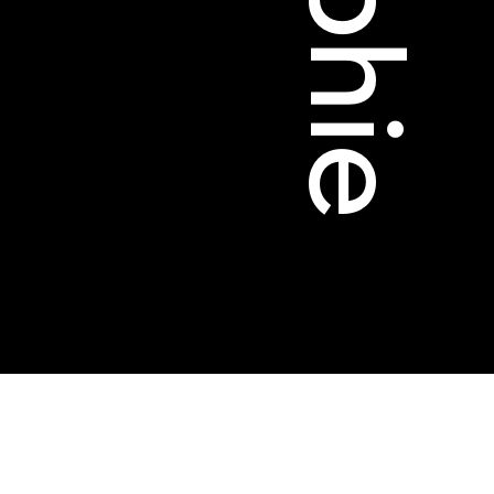
té
s
s annuels
r
ama
 Locarno