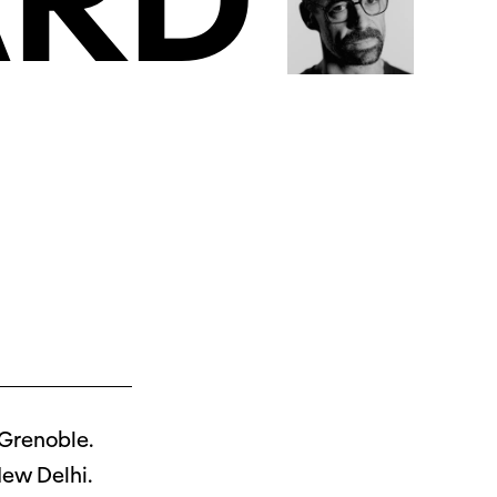
ARD
 Grenoble.
New Delhi.