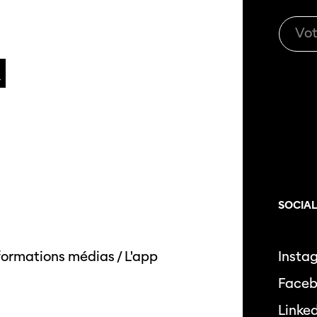
SOCIA
formations médias
/
L'app
Insta
Face
Linke