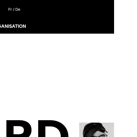
Fr /
De
GANISATION