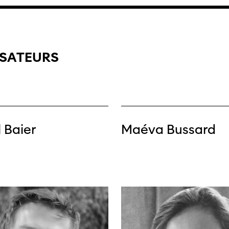
filmo
ISATEURS
l Baier
Maéva Bussard