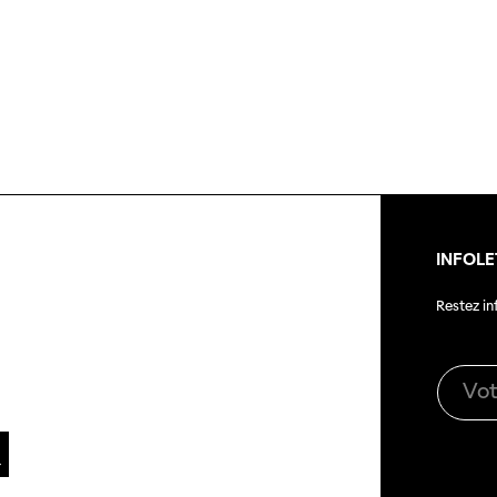
Magazine
nnecter
Durabili
Podcast
Photos du festival
Association
Cette page ne s'affiche pas de manière
optimale avec Internet Explorer. Veuillez
 aux
SSJS
utiliser un autre navigateur.
ssionnels
Membre
Réseaux sociaux
s à
Instagram
Rapport
ts
INFOLE
Facebook
Restez i
Sur l'année
Cinetou
mations
«Panor
as
Suisse»
filmo