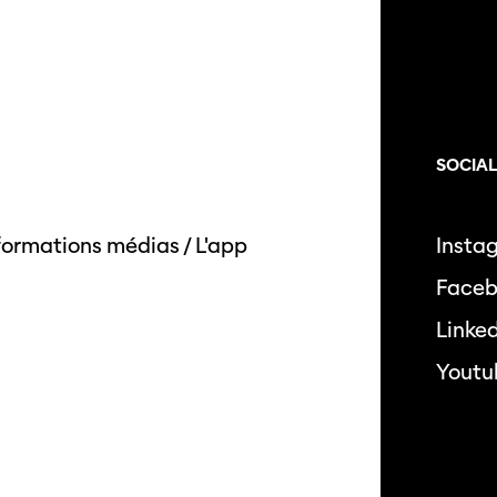
SOCIA
formations médias
/
L'app
Insta
Face
Linke
Youtu