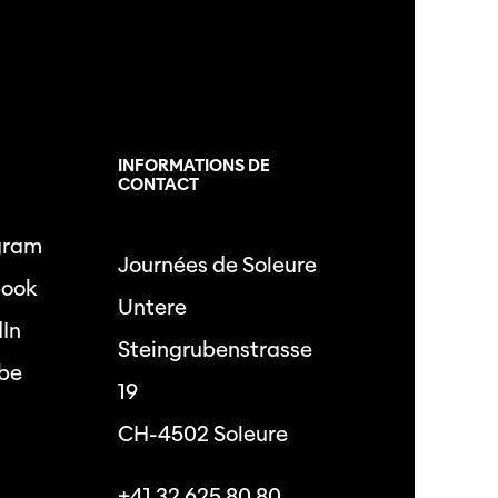
L
INFORMATIONS DE
CONTACT
gram
Journées de Soleure
book
Untere
dIn
Steingrubenstrasse
be
19
CH-4502 Soleure
+41 32 625 80 80