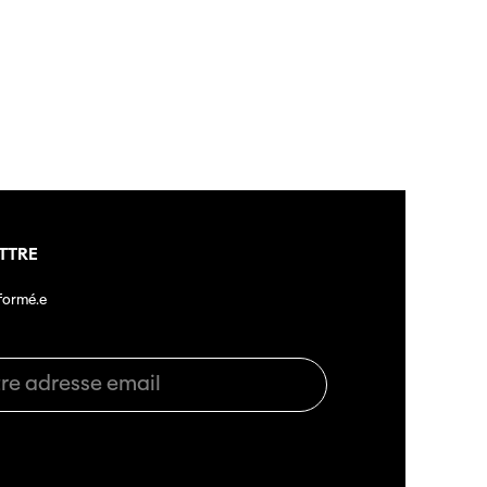
té
s
s annuels
TTRE
nformé.e
r
ama
 Locarno