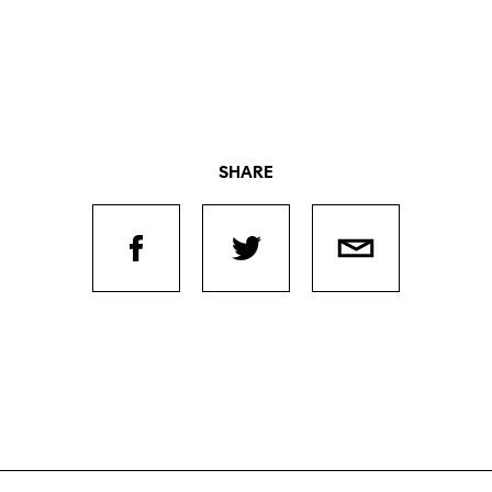
SHARE
Journées de
À propo
nel.le.s
Équipe
iption
Postes
ilms
contact
 de
titrage
Soutien
Actuel