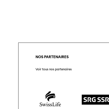
Se co
Soutien
SO PRO
Partenaires
Offre
profe
Informations pratiques
Appel
Billets
proje
NOS PARTENAIRES
Voir tous nos partenaires
Programmes
Médias
précédents
Infor
médi