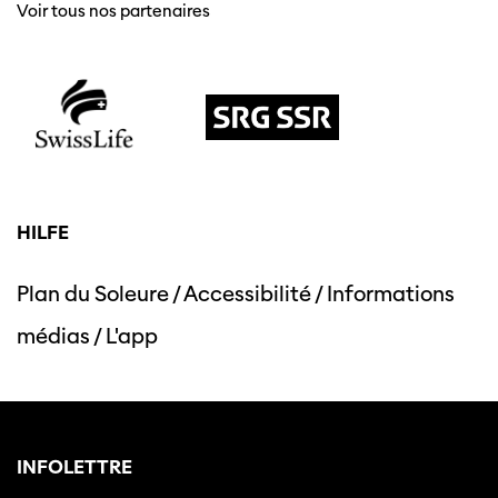
Voir tous nos partenaires
HILFE
Cette page ne s'affiche pas de manière
optimale avec Internet Explorer. Veuillez
utiliser un autre navigateur.
Plan du Soleure
/
Accessibilité
/
Informations
médias
/
L'app
INFOLETTRE