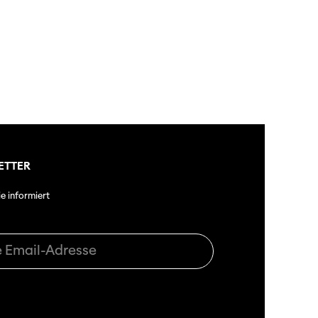
tigkeit
dschaft
erichte
ETTER
ie informiert
r
ma Suisse»
o