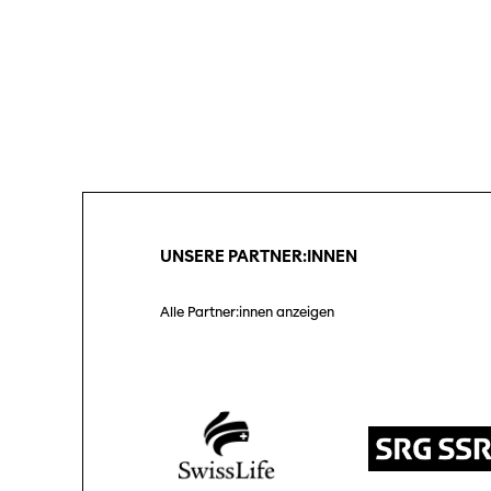
Unt
Log
Unterstützung
Partner:innen
SO P
Pro
Praktische Informationen
Tickets
UNSERE PARTNER:INNEN
Medie
Med
Alle Partner:innen anzeigen
Programmhefte
früherer Ausgaben