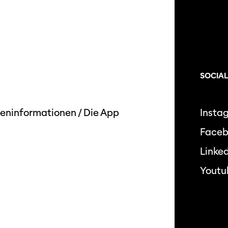
SOCIAL
eninformationen
/
Die App
Insta
Face
Linked
Youtu