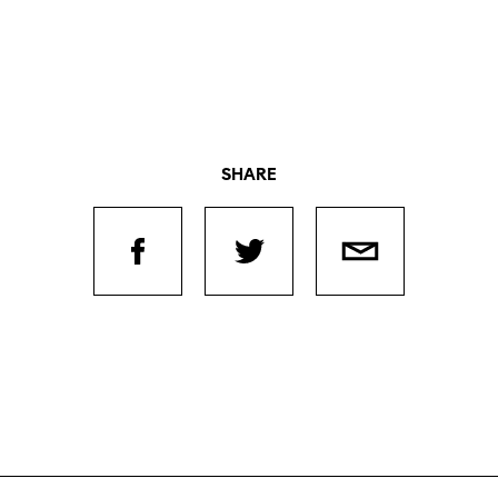
SHARE
Filmtage
Über
Team
Stellen
Kontakt
chaffende
manmeldung
Unterst
Aktuell