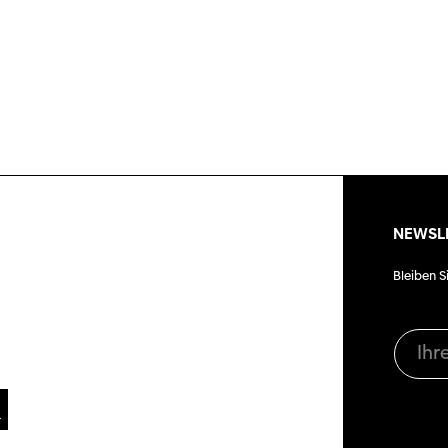
Magazin
ertitelungsfonds
Nachhal
Podcast
in
Festivalbilder
Verein
Diese Seite wird mit Internet Explorer
nicht optimal dargestellt. Bitte
SGSF
RO
verwenden Sie einen anderen Browser.
gramm 2026
Mitglie
Social
Instagram
Jahresb
NEWSL
Facebook
n
ieninfos
Bleiben S
Übers Jahr
Cinetou
«Panora
Locarn
filmo