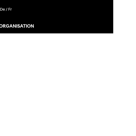
De /
Fr
 ORGANISATION