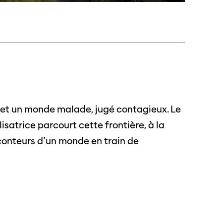
s
s annuels
 et un monde malade, jugé contagieux. Le
r
isatrice parcourt cette frontière, à la
ama
 conteurs d’un monde en train de
 Locarno