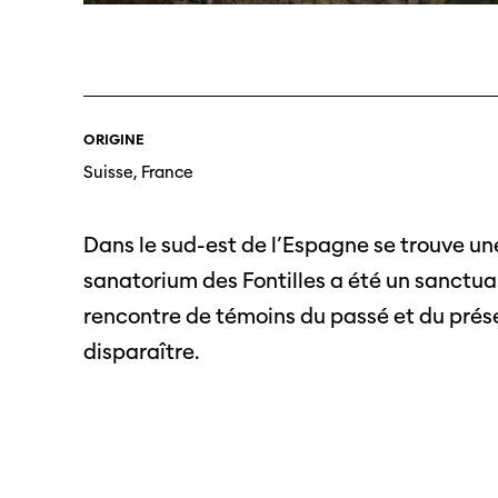
SO PRO
Partenaires
Offre
profe
Informations pratiques
Appel
ORIGINE
Billets
proje
Suisse, France
Dans le sud-est de l’Espagne se trouve u
Programmes
Médias
précédents
sanatorium des Fontilles a été un sanctuair
Infor
médi
rencontre de témoins du passé et du prése
disparaître.