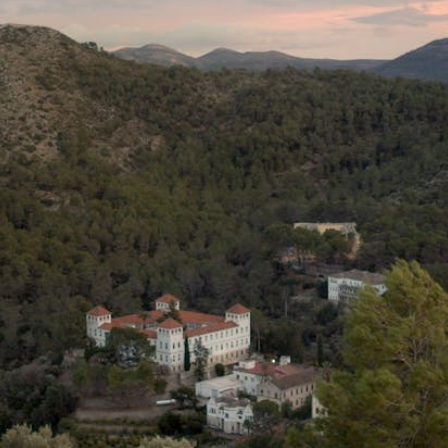
Journées de
À propo
nel.le.s
Équipe
iption
Postes
ilms
contact
 de
titrage
Soutien
Actuel
Magazine
nnecter
Durabili
Podcast