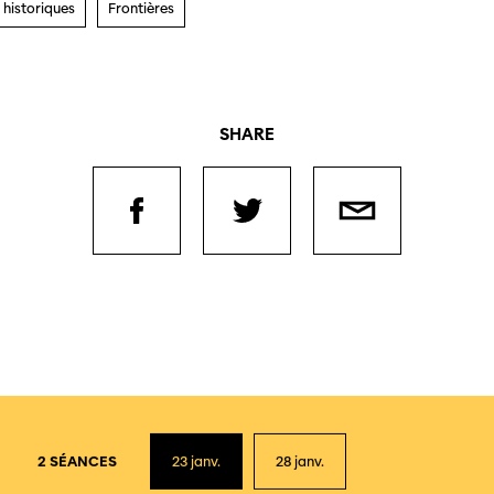
 historiques
Frontières
SHARE
2 SÉANCES
23
janv.
28
janv.