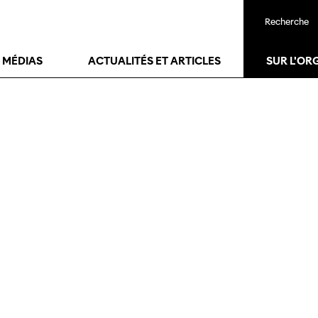
Recherche
23
janv.
28
janv.
T MÉDIAS
ACTUALITÉS ET ARTICLES
SUR L'OR