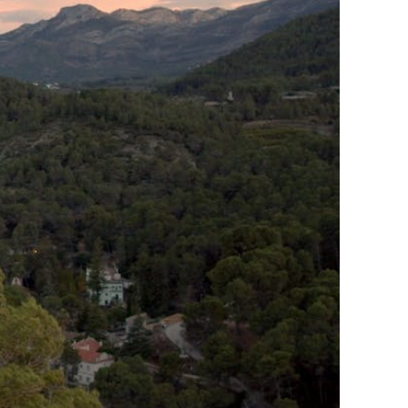
 Soleure
s
té