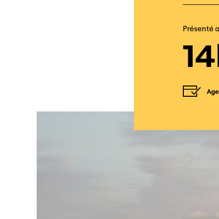
Présenté 
1
Age