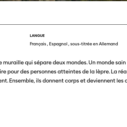
Photos du festival
Association
Cette page ne s'affiche pas de manière
optimale avec Internet Explorer. Veuillez
 aux
SSJS
utiliser un autre navigateur.
ssionnels
Membre
Réseaux sociaux
s à
Instagram
Rapport
LANGUE
ts
Français , Espagnol , sous-titrée en Allemand
Facebook
Sur l'année
ne muraille qui sépare deux mondes. Un monde sain
Cinetou
e pour des personnes atteintes de la lèpre. La réal
mations
«Panor
as
nt. Ensemble, ils donnent corps et deviennent les
Suisse»
filmo