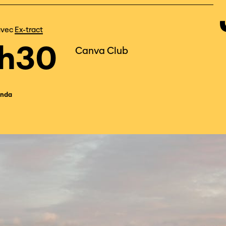
2
avec
Ex-tract
4h30
Canva Club
nda