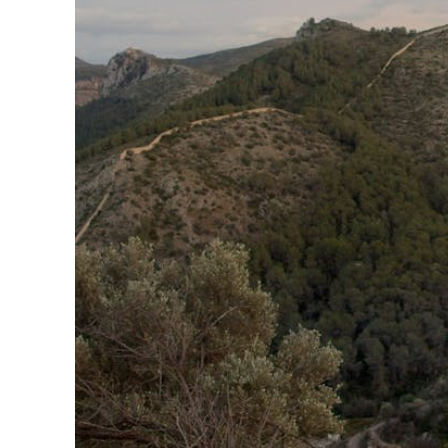
Professio
Programme 61e édition
Inscr
des f
A – Z
Fonds
Prix et Jurys
sous-
Sections
Se co
Soutien