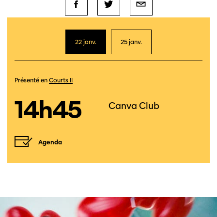
22 janv.
25 janv.
Présenté en
Courts II
14h45
Canva Club
Agenda