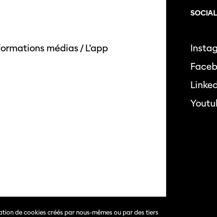
SOCIA
formations médias
/
L'app
Insta
Face
Linke
Youtu
isation de cookies créés par nous-mêmes ou par des tiers
s.
Politique