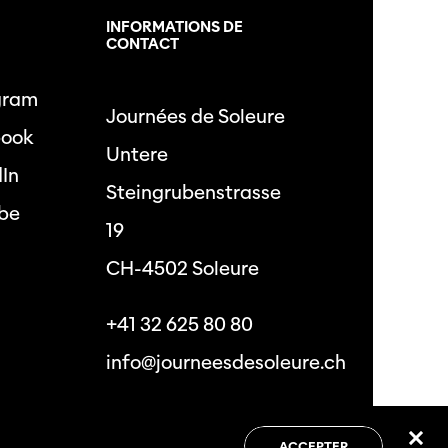
L
INFORMATIONS DE
CONTACT
gram
Journées de Soleure
book
Untere
dIn
Steingrubenstrasse
be
19
CH-4502 Soleure
+41 32 625 80 80
info@journeesdesoleure.ch
 de confidentialité
Conditions générales
ACCEPTER