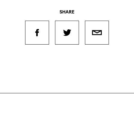
SHARE
Journées de
À propo
nel.le.s
Équipe
iption
Postes
ilms
contact
 de
titrage
Soutien
Actuel
Magazine
nnecter
Durabili
Podcast