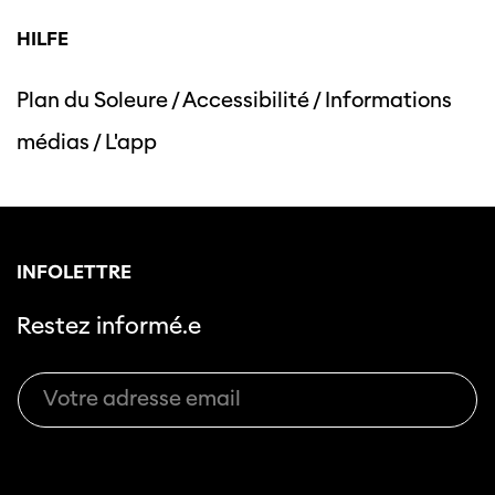
HILFE
Plan du Soleure
/
Accessibilité
/
Informations
Cette page ne s'affiche pas de manière
médias
/
L'app
optimale avec Internet Explorer. Veuillez
utiliser un autre navigateur.
INFOLETTRE
Restez informé.e