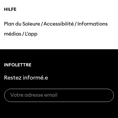
HILFE
Plan du Soleure
/
Accessibilité
/
Informations
Cette page ne s'affiche pas de manière
médias
/
L'app
optimale avec Internet Explorer. Veuillez
utiliser un autre navigateur.
INFOLETTRE
Restez informé.e