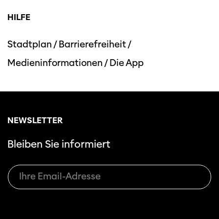
HILFE
Stadtplan
/
Barrierefreiheit
/
Medieninformationen
/
Die App
Diese Seite wird mit Internet Explorer
nicht optimal dargestellt. Bitte
verwenden Sie einen anderen Browser.
NEWSLETTER
Bleiben Sie informiert