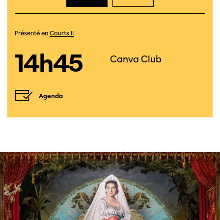
Présenté en
Courts II
14h45
Canva Club
Agenda