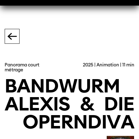
Panorama court
2025 | Animation | 11 min
métrage
BANDWURM
ALEXIS
&
DIE
OPERNDIVA