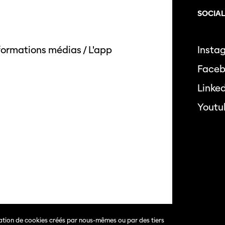
SOCIA
formations médias
/
L'app
Insta
Face
Linke
Youtu
isation de cookies créés par nous-mêmes ou par des tiers
s.
Politique