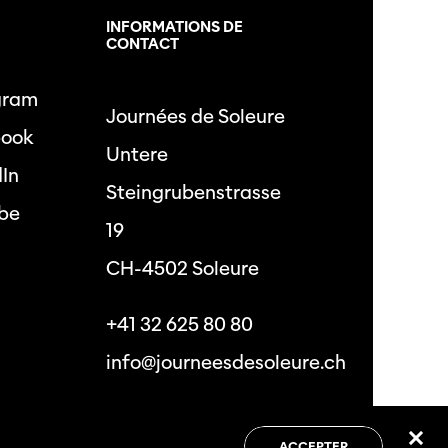
L
INFORMATIONS DE
CONTACT
gram
Journées de Soleure
book
Untere
dIn
Steingrubenstrasse
be
19
CH-4502 Soleure
+41 32 625 80 80
info@journeesdesoleure.ch
 de confidentialité
Conditions générales
ACCEPTER