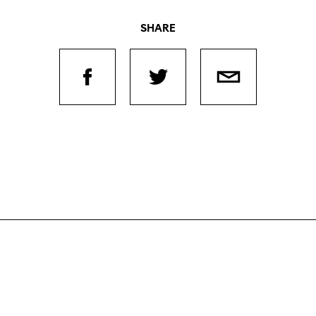
SHARE
Journées de
À propo
nel.le.s
Équipe
iption
Postes
ilms
contact
 de
titrage
Soutien
Actuel
Magazine
nnecter
Durabili
Podcast