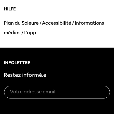
HILFE
Plan du Soleure
/
Accessibilité
/
Informations
Cette page ne s'affiche pas de manière
médias
/
L'app
optimale avec Internet Explorer. Veuillez
utiliser un autre navigateur.
INFOLETTRE
Restez informé.e