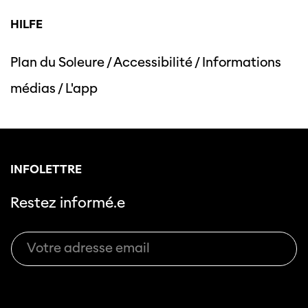
HILFE
Plan du Soleure
/
Accessibilité
/
Informations
Cette page ne s'affiche pas de manière
médias
/
L'app
optimale avec Internet Explorer. Veuillez
utiliser un autre navigateur.
INFOLETTRE
Restez informé.e