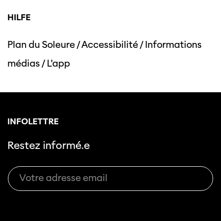
HILFE
Plan du Soleure
/
Accessibilité
/
Informations
Cette page ne s'affiche pas de manière
médias
/
L'app
optimale avec Internet Explorer. Veuillez
utiliser un autre navigateur.
INFOLETTRE
Restez informé.e