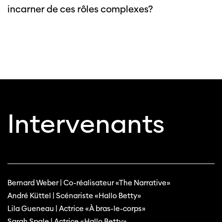
incarner de ces rôles complexes?
Cette page ne s'affiche pas de manière
optimale avec Internet Explorer. Veuillez
utiliser un autre navigateur.
Intervenants
Bernard Weber | Co-réalisateur «The Narrative»
André Küttel | Scénariste «Hallo Betty»
Lila Gueneau | Actrice «À bras-le-corps»
Sarah Spale | Actrice «Hallo Betty»