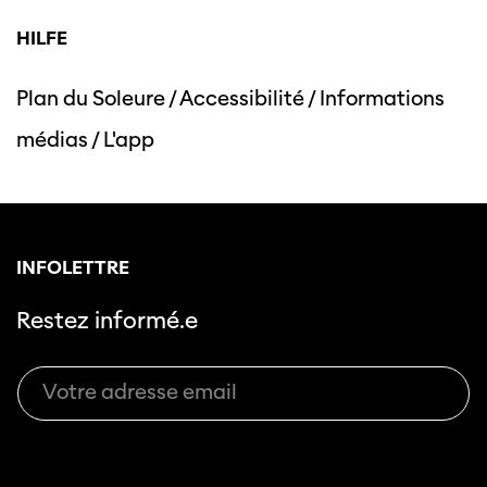
HILFE
Plan du Soleure
/
Accessibilité
/
Informations
Cette page ne s'affiche pas de manière
médias
/
L'app
optimale avec Internet Explorer. Veuillez
utiliser un autre navigateur.
INFOLETTRE
Restez informé.e