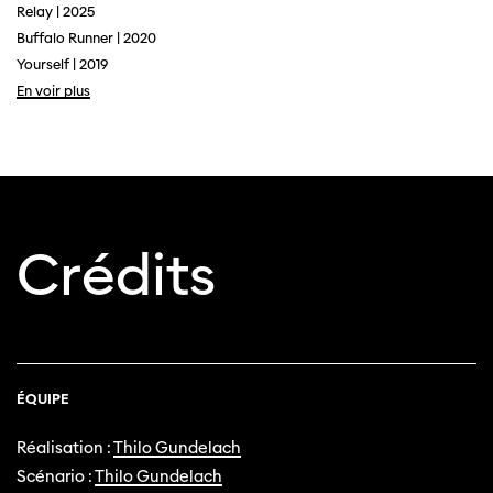
Relay | 2025
Buffalo Runner | 2020
Yourself | 2019
En voir plus
Cette page ne s'affiche pas de manière
Crédits
optimale avec Internet Explorer. Veuillez
utiliser un autre navigateur.
ÉQUIPE
Réalisation :
Thilo Gundelach
Scénario :
Thilo Gundelach