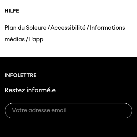
HILFE
Plan du Soleure
/
Accessibilité
/
Informations
Cette page ne s'affiche pas de manière
médias
/
L'app
optimale avec Internet Explorer. Veuillez
utiliser un autre navigateur.
INFOLETTRE
Restez informé.e