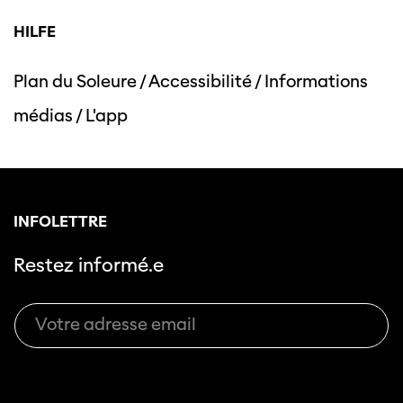
HILFE
Plan du Soleure
/
Accessibilité
/
Informations
Cette page ne s'affiche pas de manière
médias
/
L'app
optimale avec Internet Explorer. Veuillez
utiliser un autre navigateur.
INFOLETTRE
Restez informé.e