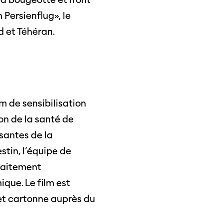
 Persienflug», le
 et Téhéran.
s
s annuels
lm de sensibilisation
ion de la santé de
r
santes de la
ama
tin, l’équipe de
 Locarno
traitement
que. Le film est
 et cartonne auprès du