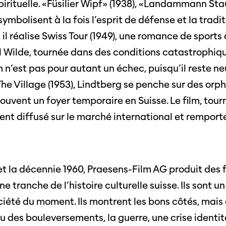
pirituelle. «Füsilier Wipf» (1938), «Landammann Sta
ymbolisent à la fois l’esprit de défense et la tradi
, il réalise Swiss Tour (1949), une romance de sports 
Wilde, tournée dans des conditions catastrophique
lm n’est pas pour autant un échec, puisqu’il reste n
The Village (1953), Lindtberg se penche sur des orp
ouvent un foyer temporaire en Suisse. Le film, tour
ent diffusé sur le marché international et remporte
et la décennie 1960, Praesens-Film AG produit des f
 tranche de l’histoire culturelle suisse. Ils sont un
ociété du moment. Ils montrent les bons côtés, mais
 des bouleversements, la guerre, une crise identita