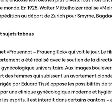
Photos du festival
Association
Cette page ne s'affiche pas de manière
e monde. En 1925, Walter Mittelholzer réalise «Mein
optimale avec Internet Explorer. Veuillez
 aux
SSJS
utiliser un autre navigateur.
pédition au départ de Zurich pour Smyrne, Bagdad
ssionnels
Membre
Réseaux sociaux
s à
Instagram
Rapport
t sujets tabous
ts
Facebook
muet «Frauennot – Frauenglück» qui voit le jour. Le fi
Sur l'année
vortement a été réalisé avec le soutien de la direct
Cinetou
mations
ue gynécologique universitaire. Aux images boulever
«Panor
as
rt des femmes qui subissent un avortement clandes
Suisse»
rigée par Eduard Tissé oppose les possibilités de 
filmo
 par une clinique gynécologique moderne et hygiéni
les esprits. Il est interdit dans certains cantons –