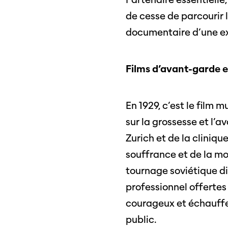
SO PRO
Partenaires
de cesse de parcourir l
Offre
documentaire d’une ex
profe
Informations pratiques
Appel
Films d’avant-garde e
Billets
proje
En 1929, c’est le film 
Programmes
Médias
sur la grossesse et l’a
précédents
Infor
Zurich et de la cliniq
médi
souffrance et de la mo
tournage soviétique di
professionnel offertes
courageux et échauffe 
public.