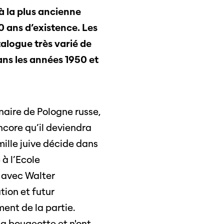
à la plus ancienne
0 ans d’existence. Les
alogue très varié de
ans les années 1950 et
 Soleure
s
naire de Pologne russe,
encore qu’il deviendra
mille juive décide dans
 à l’Ecole
G avec Walter
tion et futur
té
ent de la partie.
 la bougeotte et n'ont