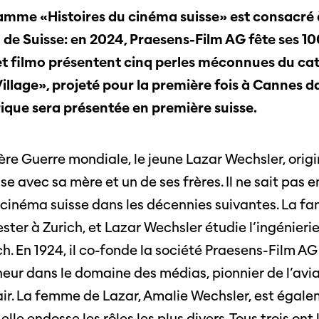
amme «Histoires du cinéma suisse» est consacré 
 de Suisse: en 2024, Praesens-Film AG fête ses 10
t filmo présentent cinq perles méconnues du cat
Village», projeté pour la première fois à Cannes d
ique sera présentée en première suisse.
Journées de
À propo
ère Guerre mondiale, le jeune Lazar Wechsler, origi
nel.le.s
Équipe
e avec sa mère et un de ses frères. Il ne sait pas 
iption
Postes
ilms
 cinéma suisse dans les décennies suivantes. La fa
contact
ter à Zurich, et Lazar Wechsler étudie l’ingénierie
 de
titrage
Soutien
h. En 1924, il co-fonde la société Praesens-Film A
Actuel
Magazine
neur dans le domaine des médias, pionnier de l’avia
nnecter
Durabili
r. La femme de Lazar, Amalie Wechsler, est égalem
Podcast
elle endosse les rôles les plus divers. Tous trois ont