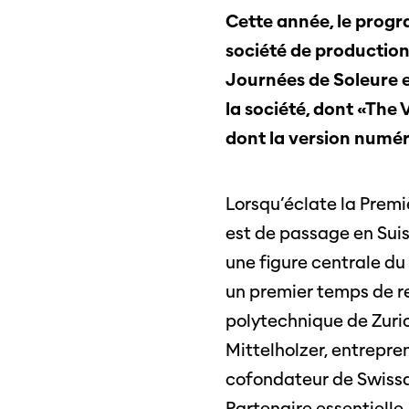
Cette année, le progr
société de production
Journées de Soleure e
la société, dont «The 
dont la version numér
Lorsqu’éclate la Premi
Professio
est de passage en Suiss
Programme 61e édition
Inscr
des f
une figure centrale du
A – Z
un premier temps de res
Fonds
Prix et Jurys
sous-
polytechnique de Zuric
Sections
Mittelholzer, entrepre
Se co
cofondateur de Swissai
Partenaire essentielle, 
Soutien