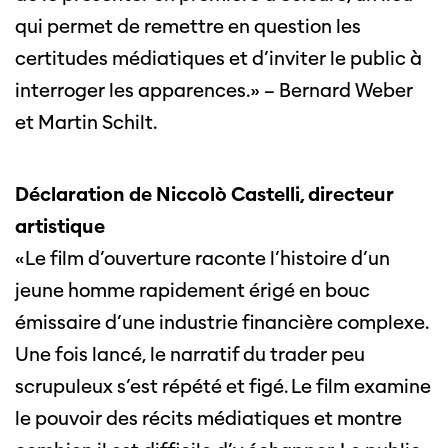
qui permet de remettre en question les
Cette page ne s'affiche pas de manière
optimale avec Internet Explorer. Veuillez
certitudes médiatiques et d’inviter le public à
utiliser un autre navigateur.
interroger les apparences.» – Bernard Weber
et Martin Schilt.
Déclaration de Niccolò Castelli, directeur
artistique
«Le film d’ouverture raconte l’histoire d’un
jeune homme rapidement érigé en bouc
émissaire d’une industrie financière complexe.
Une fois lancé, le narratif du trader peu
scrupuleux s’est répété et figé. Le film examine
le pouvoir des récits médiatiques et montre