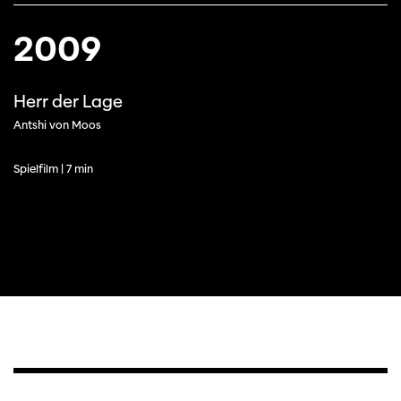
2009
Herr der Lage
Antshi von Moos
Spielfilm | 7 min
Cette page ne s'affiche pas de manière
optimale avec Internet Explorer. Veuillez
utiliser un autre navigateur.