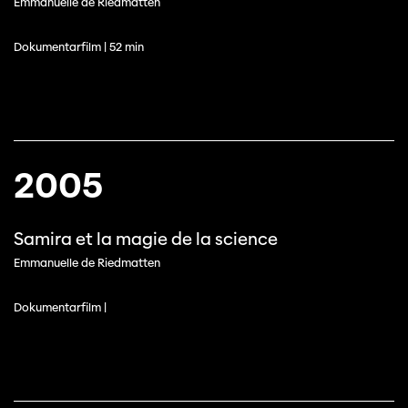
Emmanuelle de Riedmatten
Dokumentarfilm | 52 min
2005
Samira et la magie de la science
Cette page ne s'affiche pas de manière
Emmanuelle de Riedmatten
optimale avec Internet Explorer. Veuillez
utiliser un autre navigateur.
Dokumentarfilm |