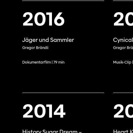
SO PRO
Partenaires
2016
2
Offre
profe
Informations pratiques
Appel
Jäger und Sammler
Cynical
Billets
proje
Gregor Brändli
Gregor Brä
Dokumentarfilm | 79 min
Musik-Clip 
Programmes
Médias
précédents
Infor
médi
2014
2
History Sugar Dream –
Heart 