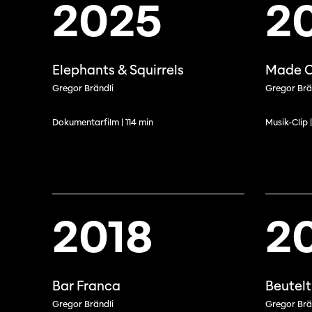
2025
2
Elephants & Squirrels
Made O
Gregor Brändli
Gregor Brä
Dokumentarfilm | 114 min
Musik-Clip 
2018
2
Bar Franca
Beutelt
Gregor Brändli
Gregor Brä