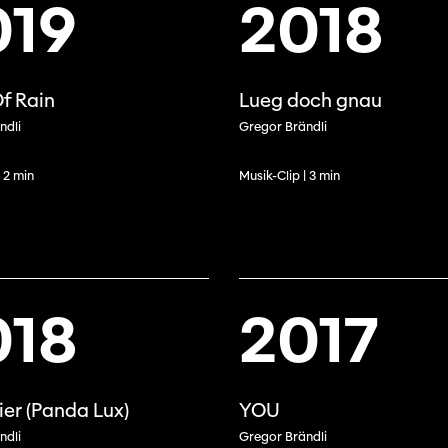
019
2018
f Rain
Lueg doch gnau
ndli
Gregor Brändli
| 2 min
Musik-Clip | 3 min
018
2017
ier (Panda Lux)
YOU
ndli
Gregor Brändli