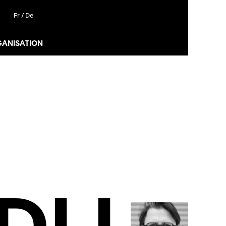
Fr /
De
GANISATION