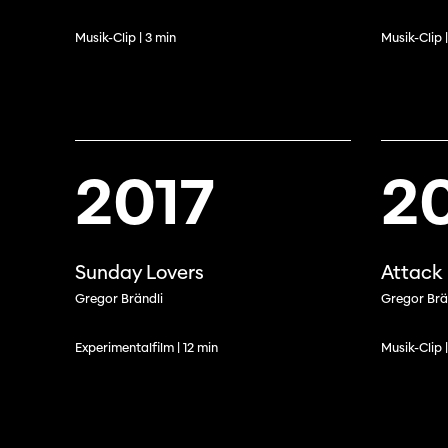
Musik-Clip | 3 min
Musik-Clip 
2017
2
Professio
Programme 61e édition
Inscr
Sunday Lovers
Attack
des f
A – Z
Gregor Brändli
Gregor Brä
Fonds
Prix et Jurys
sous-
Experimentalfilm | 12 min
Musik-Clip 
Sections
Se co
Soutien