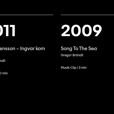
11
2009
ensson – Ingvar kom
Song To The Sea
Gregor Brändli
ndli
Musik-Clip | 3 min
70 min