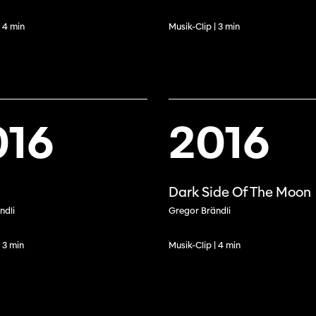
| 4 min
Musik-Clip | 3 min
Journées de
016
2016
À propo
nel.le.s
Équipe
iption
Dark Side Of The Moon
Postes
ilms
ndli
Gregor Brändli
contact
 de
titrage
Soutien
| 3 min
Musik-Clip | 4 min
Actuel
Magazine
nnecter
Durabili
Podcast