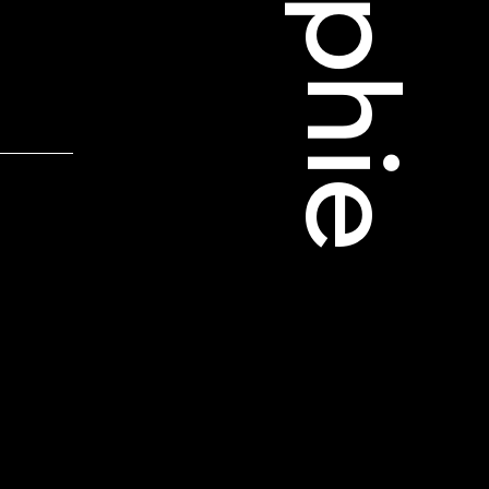
 Soleure
s
té