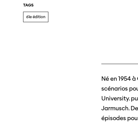
TAGS
61e édition
Né en 1954 à
scénarios pou
University. 
Jarmusch. Dep
épisodes pour