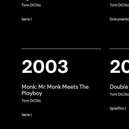
Tom DiCillo
Tom DiCillo
Serie |
Dokumentar
2003
2
Monk: Mr. Monk Meets The
Doubl
Playboy
Tom DiCillo
Tom DiCillo
Spielfilm |
Professio
Serie |
Programme 61e édition
Inscr
des f
A – Z