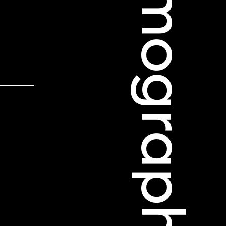
Filmographie
 Soleure
s