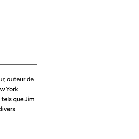
r, auteur de
ew York
 tels que Jim
divers