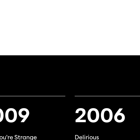
009
2006
ou're Strange
Delirious