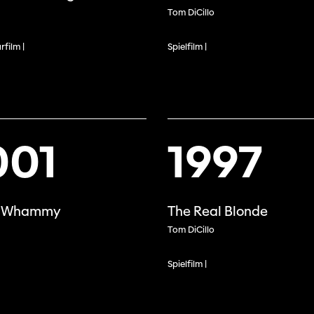
Tom DiCillo
film |
Spielfilm |
001
1997
e Whammy
The Real Blonde
Journées de
Tom DiCillo
À propo
Spielfilm |
nel.le.s
Équipe
iption
Postes
ilms