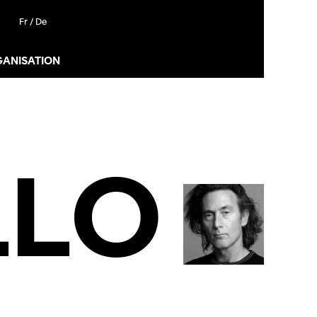
Fr /
De
GANISATION
LLO