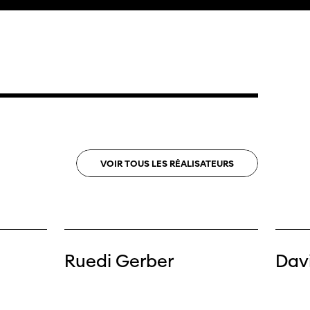
 Locarno
VOIR
TOUS
LES
RÉALISATEURS
Ruedi Gerber
Dav